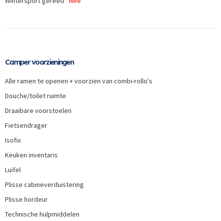
Wintersport gereed
Nee
Camper voorzieningen
Alle ramen te openen + voorzien van combi-rollo's
Douche/toilet ruimte
Draaibare voorstoelen
Fietsendrager
Isofix
Keuken inventaris
Luifel
Plisse cabineverduistering
Plisse hordeur
Technische hulpmiddelen