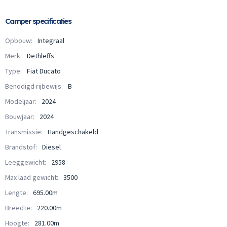
Camper specificaties
Opbouw:
Integraal
Merk:
Dethleffs
Type:
Fiat Ducato
Benodigd rijbewijs:
B
Modeljaar:
2024
Bouwjaar:
2024
Transmissie:
Handgeschakeld
Brandstof:
Diesel
Leeggewicht:
2958
Max laad gewicht:
3500
Lengte:
695.00m
Breedte:
220.00m
Hoogte:
281.00m