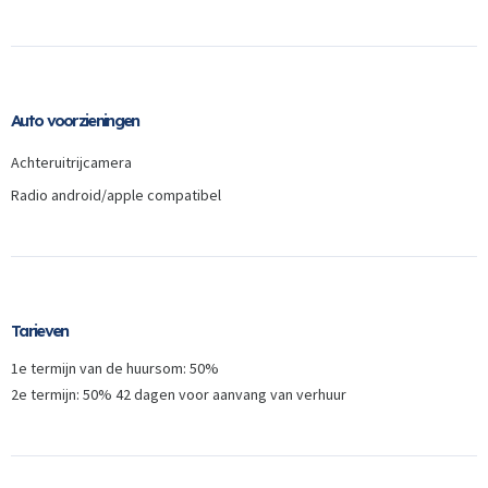
Auto voorzieningen
Achteruitrijcamera
Radio android/apple compatibel
Inloggen
Tarieven
Email
1e termijn van de huursom: 50%
2e termijn: 50% 42 dagen voor aanvang van verhuur
Wachtwoord
Wachtwoord vergeten
INLOGGEN