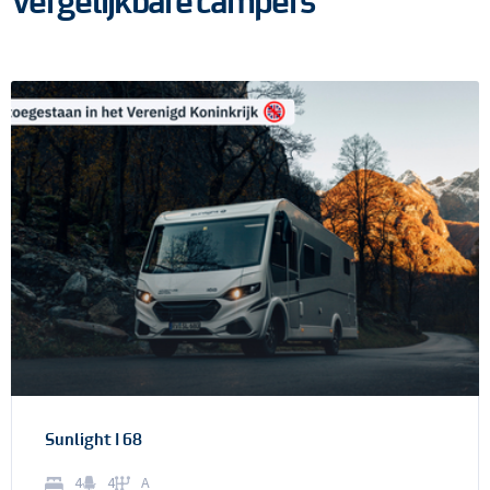
Vergelijkbare campers
Sunlight I 68
4
4
A