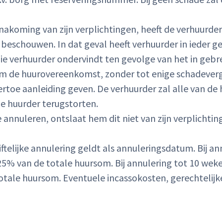
de nakoming van zijn verplichtingen, heeft de verhuur
INLOGGEN
beschouwen. In dat geval heeft verhuurder in ieder g
Geen klant?
Naar registreren
e verhuurder ondervindt ten gevolge van het in gebre
om de huurovereenkomst, zonder tot enige schadevergo
ertoe aanleiding geven. De verhuurder zal alle van d
de huurder terugstorten.
annuleren, ontslaat hem dit niet van zijn verplicht
telijke annulering geldt als annuleringsdatum. Bij a
5% van de totale huursom. Bij annulering tot 10 wek
ale huursom. Eventuele incassokosten, gerechtelijke 