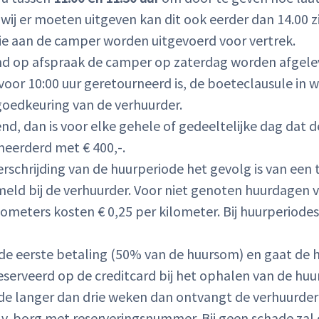
wij er moeten uitgeven kan dit ook eerder dan 14.00 zi
die aan de camper worden uitgevoerd voor vertrek.
tend op afspraak de camper op zaterdag worden afgele
 voor 10:00 uur geretourneerd is, de boeteclausule i
goedkeuring van de verhuurder.
d, dan is voor elke gehele of gedeeltelijke dag dat 
meerderd met € 400,-.
overschrijding van de huurperiode het gevolg is van 
emeld bij de verhuurder. Voor niet genoten huurdagen 
kilometers kosten € 0,25 per kilometer. Bij huurperiod
 na de eerste betaling (50% van de huursom) en gaat 
Inloggen
serveerd op de creditcard bij het ophalen van de huu
Email
iode langer dan drie weken dan ontvangt de verhuurd
v. borg met reserveringsnummer. Bij geen schade zal
Wachtwoord
Wachtwoord vergeten