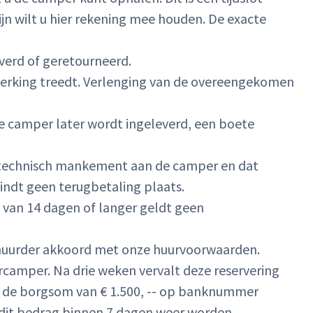
jn wilt u hier rekening mee houden.
De exacte
verd of geretourneerd.
n werking treedt. Verlenging van de overeengekomen
de camper later wordt ingeleverd, een boete
een technisch mankement aan de camper en dat
vindt geen terugbetaling plaats.
es van 14 dagen of langer geldt geen
de huurder akkoord met onze huurvoorwaarden.
rcamper. Na drie weken vervalt deze reservering
er de borgsom van € 1.500, -- op banknummer
 dit bedrag binnen 7 dagen weer worden