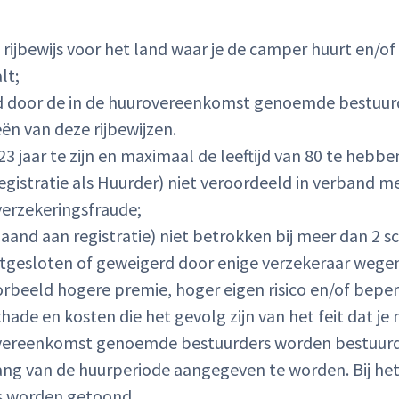
 rijbewijs voor het land waar je de camper huurt en/of g
lt;
 door de in de huurovereenkomst genoemde bestuurder
eën van deze rijbewijzen.
 jaar te zijn en maximaal de leeftijd van 80 te hebben
egistratie als Huurder) niet veroordeeld in verband me
 verzekeringsfraude;
gaand aan registratie) niet betrokken bij meer dan 2 
uitgesloten of geweigerd door enige verzekeraar wege
rbeeld hogere premie, hoger eigen risico en/of beper
schade en kosten die het gevolg zijn van het feit dat 
rovereenkomst genoemde bestuurders worden bestuurd
ang van de huurperiode aangegeven te worden. Bij he
rs worden getoond.