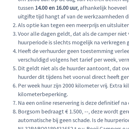
tussen
14.00 en 16.00 uur,
afhankelijk hoeveel 
uitgifte tijd hangt af van de werkzaamheden 
Als optie kan tegen een meerprijs en uitslui
Voor alle dagen geldt, dat als de camper niet
huurperiode is slechts mogelijk na verkregen 
Heeft de verhuurder geen toestemming verleen
verschuldigd volgens het tarief per week, ver
Dit geldt niet als de huurder aantoont, dat 
huurder dit tijdens het voorval direct heeft g
Per week huur zijn 2000 kilometer vrij. Extra 
kilometerbeperking.
Na een online reservering is deze definitief
Borgsom bedraagt € 1.500, --, deze wordt gere
automatische bij geen schade. Is de huurper
NL32RABO0189431652 t.n.v. Booij Campers o.v.