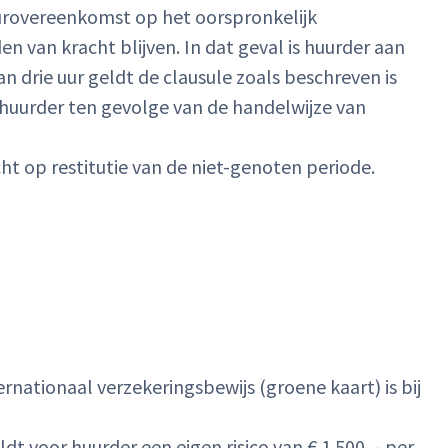
uurovereenkomst op het oorspronkelijk
van kracht blijven. In dat geval is huurder aan
n drie uur geldt de clausule zoals beschreven is
erhuurder ten gevolge van de handelwijze van
ht op restitutie van de niet-genoten periode.
rnationaal verzekeringsbewijs (groene kaart) is bij
dt voor huurder een eigen risico van € 1.500, - per