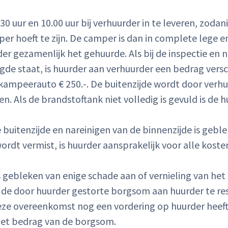
 uur en 10.00 uur bij verhuurder in te leveren, zodanig
r hoeft te zijn. De camper is dan in complete lege en
 gezamenlijk het gehuurde. Als bij de inspectie en na
igde staat, is huurder aan verhuurder een bedrag ver
e kampeerauto € 250.-. De buitenzijde wordt door verh
n. Als de brandstoftank niet volledig is gevuld is de
de buitenzijde en nareinigen van de binnenzijde is geb
ordt vermist, is huurder aansprakelijk voor alle koste
t is gebleken van enige schade aan of vernieling van he
e door huurder gestorte borgsom aan huurder te rest
deze overeenkomst nog een vordering op huurder heeft.
het bedrag van de borgsom.