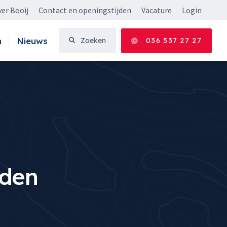
er Booij
Contact en openingstijden
Vacature
Login
n
Nieuws
Zoeken
036 537 27 27
den