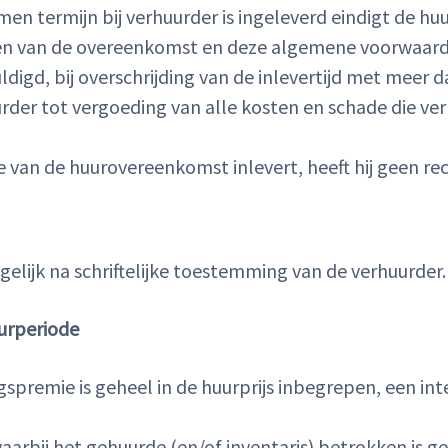
en termijn bij verhuurder is ingeleverd eindigt de h
en van de overeenkomst en deze algemene voorwaarden 
igd, bij overschrijding van de inlevertijd met meer da
urder tot vergoeding van alle kosten en schade die v
van de huurovereenkomst inlevert, heeft hij geen rec
elijk na schriftelijke toestemming van de verhuurder.
uurperiode
gspremie is geheel in de huurprijs inbegrepen, een inte
arbij het gehuurde (en/of inventaris) betrokken is gel