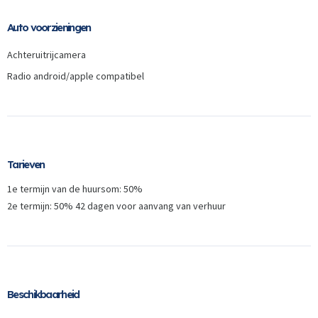
Inloggen
Auto voorzieningen
Email
Achteruitrijcamera
Radio android/apple compatibel
Wachtwoord
Wachtwoord vergeten
INLOGGEN
Geen klant?
Naar registreren
Tarieven
1e termijn van de huursom: 50%
2e termijn: 50% 42 dagen voor aanvang van verhuur
Beschikbaarheid